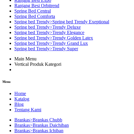
Ranjang Besi Expo
Ranjang Besi Orbitrend
Spring Bed Central
Spring Bed Comforta
Spring bed Trendy>Spring bed Trendy Exeptional
Spring bed Trendy>Trendy Deluxe
Spring bed Trendy>Trendy Elegance
Spring bed Trendy>Trendy Golden Latex
Spring bed Trendy>Trendy Grand Lux
Spring bed Trendy>Trendy Super
Main Menu
Vertical Produk Kategori
Menu
Home
Katalog
Blog
Tentang Kami
Brankas>Brankas Chubb
Brankas>Brankas Daichiban
Brankas>Brankas Ichiban