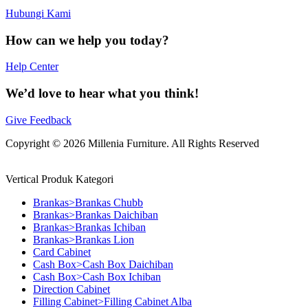
Hubungi Kami
How can we help you today?
Help Center
We’d love to hear what you think!
Give Feedback
Copyright © 2026 Millenia Furniture. All Rights Reserved
Vertical Produk Kategori
Brankas>Brankas Chubb
Brankas>Brankas Daichiban
Brankas>Brankas Ichiban
Brankas>Brankas Lion
Card Cabinet
Cash Box>Cash Box Daichiban
Cash Box>Cash Box Ichiban
Direction Cabinet
Filling Cabinet>Filling Cabinet Alba