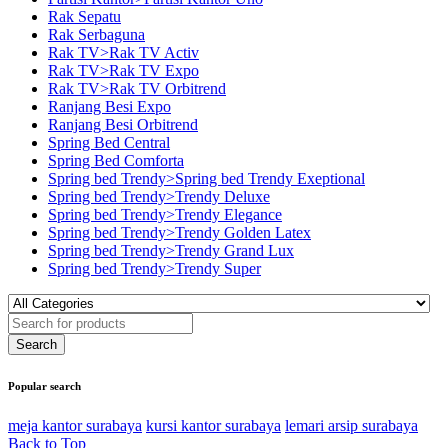
Rak Sepatu
Rak Serbaguna
Rak TV>Rak TV Activ
Rak TV>Rak TV Expo
Rak TV>Rak TV Orbitrend
Ranjang Besi Expo
Ranjang Besi Orbitrend
Spring Bed Central
Spring Bed Comforta
Spring bed Trendy>Spring bed Trendy Exeptional
Spring bed Trendy>Trendy Deluxe
Spring bed Trendy>Trendy Elegance
Spring bed Trendy>Trendy Golden Latex
Spring bed Trendy>Trendy Grand Lux
Spring bed Trendy>Trendy Super
Popular search
meja kantor surabaya
kursi kantor surabaya
lemari arsip surabaya
Back to Top