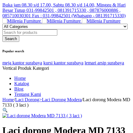
Buka jam 08.30 s/d 17.00, Sabtu 08.30 s/d 14.00, Minggu & Hari
Besar Tutup
031-99842501 , 081391715330 , 087876000886 ,
085710030301 Fax : 031-99842501 (Whatsapp - 081391715330)
Popular search
meja kantor surabaya
kursi kantor surabaya
lemari arsip surabaya
Vertical Produk Kategori
Home
Katalog
Blog
Tentang Kami
Home
/
Laci Dorong>Laci Dorong Modera
/
Laci dorong Modera MD
7133 ( 3 laci )
Laci dorong Modera MD 7133