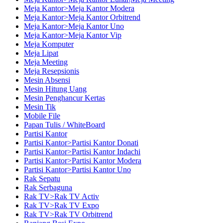
Meja Kantor>Meja Kantor Modera
Meja Kantor>Meja Kantor Orbitrend
Meja Kantor>Meja Kantor Uno
Meja Kantor>Meja Kantor Vip
Meja Komputer
Meja Lipat
Meja Meeting
Meja Resepsionis
Mesin Absensi
Mesin Hitung Uang
Mesin Penghancur Kertas
Mesin Tik
Mobile File
Papan Tulis / WhiteBoard
Partisi Kantor
Partisi Kantor>Partisi Kantor Donati
Partisi Kantor>Partisi Kantor Indachi
Partisi Kantor>Partisi Kantor Modera
Partisi Kantor>Partisi Kantor Uno
Rak Sepatu
Rak Serbaguna
Rak TV>Rak TV Activ
Rak TV>Rak TV Expo
Rak TV>Rak TV Orbitrend